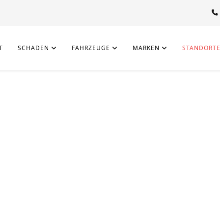
T
SCHADEN
FAHRZEUGE
MARKEN
STANDORT
G
ebrauchtwagen mit allen mögl
deutschlandweit an
be-, Kupplungs- oder sonstigem Schaden muss nicht unbedingt unt
hädigten Gebrauchtwagen ins Ausland spezialisiert und sind sehr
che. Unsere langjährige Erfahrung und unsere Expertise lassen si
widerspiegeln. Wir zahlen faire Ankaufspreise.
lternativ steht Ihnen unser unverbindliches Ankaufsformular rund