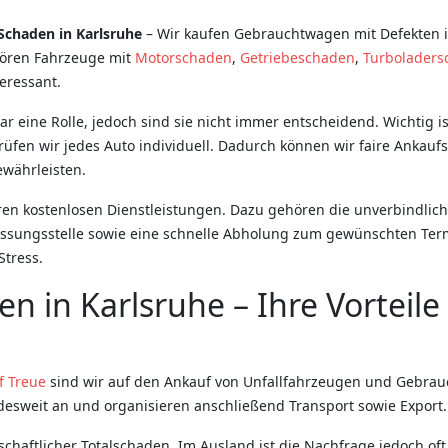
chaden in Karlsruhe
– Wir kaufen Gebrauchtwagen mit Defekten
ören Fahrzeuge mit
Motorschaden
,
Getriebeschaden
,
Turboladers
eressant.
r eine Rolle, jedoch sind sie nicht immer entscheidend. Wichtig is
üfen wir jedes Auto individuell. Dadurch können wir faire Ankauf
ewährleisten.
n kostenlosen Dienstleistungen. Dazu gehören die unverbindlic
ssungsstelle sowie eine schnelle Abholung zum gewünschten Ter
Stress.
n in Karlsruhe – Ihre Vorteile
f Treue
sind wir auf den Ankauf von Unfallfahrzeugen und Gebra
desweit an und organisieren anschließend Transport sowie Export.
tschaftlicher Totalschaden. Im Ausland ist die Nachfrage jedoch oft