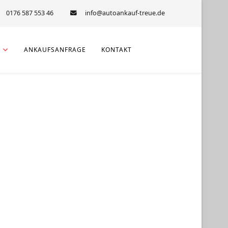
0176 587 553 46
E
ANKAUFSANFRAGE
KONTAKT
ichen Schäden
er Wert verkauft werden. Wir haben uns
 erfahren in diesem hart umkämpften
ch in unseren fairen Ankaufspreisen
 um die Uhr zur Verfügung!