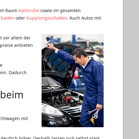
 im Raum
Karlsruhe
sowie im gesamten
chaden
oder
Kupplungsschaden
. Auch Autos mit
t vor allem der
spreise anbieten
he
min. Dadurch
 beim
uchtwagen mit
 deutlich höher. Deshalb lassen sich selbst stark