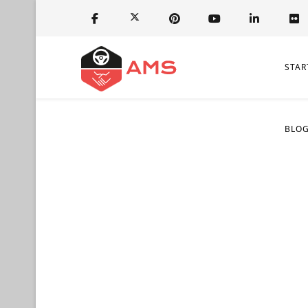
STAR
BLO
Wir kaufen G
Ein Gebrauchtwagen mit Motor-, Getrie
auf den Ankauf und Export von besc
Wirtschaftszweig der Automobilbran
Rufen Sie uns jetzt an! A